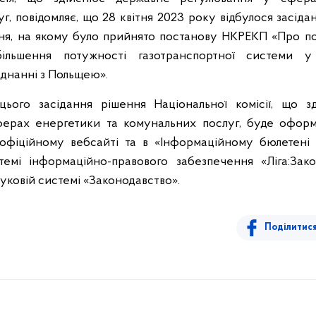
г, повідомляє, що 28 квітня 2023 року відбулося засідан
ння, на якому було прийнято постанову НКРЕКП «Про п
більшення потужності газотранспортної системи 
днанні з Польщею».
цього засідання рішення Національної комісії, що 
ерах енергетики та комунальних послуг, буде офор
фіційному вебсайті та в «Інформаційному бюлетені
емі інформаційно-правового забезпечення «Ліга:За
ковій системі «Законодавство».
Поділитис