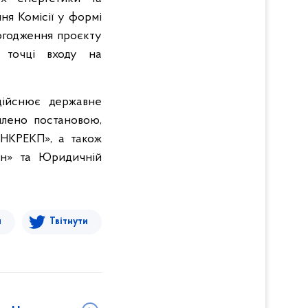
ня Комісії у формі
огодження проєкту
у точці входу на
здійснює державне
млено постановою,
 НКРЕКП», а також
кон» та Юридичній
я
Твітнути