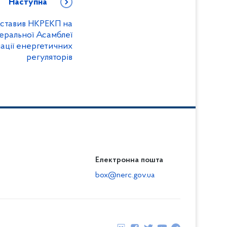
Наступна
дставив НКРЕКП на
еральної Асамблеї
іації енергетичних
регуляторів
Електронна пошта
box@nerc.gov.ua