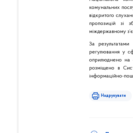
комунальних послу
відкритого слуха
пропозицій зі з
міждержавному з’є
За результатами 
регулювання у сф
оприлюднено на о
розміщено в Сист
інформаційно-пошу
Надрукувати