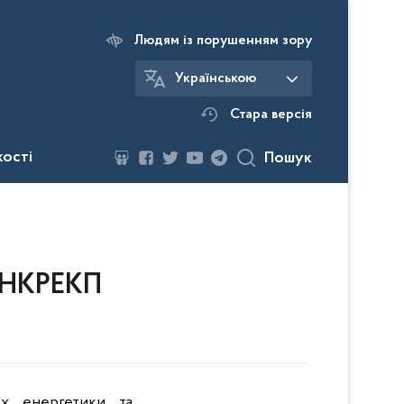
Людям із порушенням зору
Українською
Стара версія
кості
Пошук
я НКРЕКП
ах енергетики та