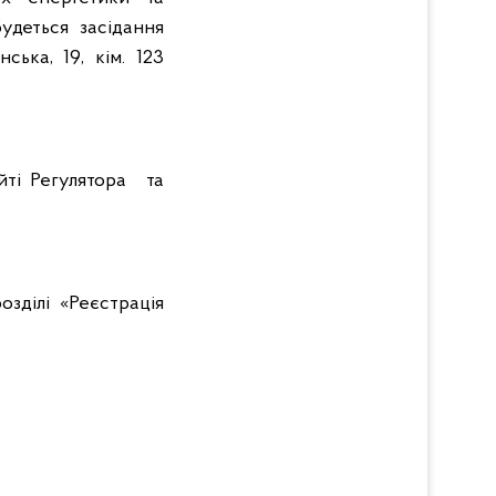
удеться засідання
ька, 19, кім. 123
йті Регулятора та
зділі «Реєстрація