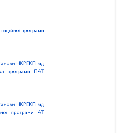
стиційної програми
танови НКРЕКП від
ої програми ПАТ
танови НКРЕКП від
ної програми АТ