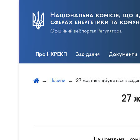
Національна комісія, що з
сферах енергетики та кому
Офіційний вебпортал Регулятора
Про НКРЕКП
Засідання
Документи
Новини
27 жовтня відбудеться засід
27 
Національна ком