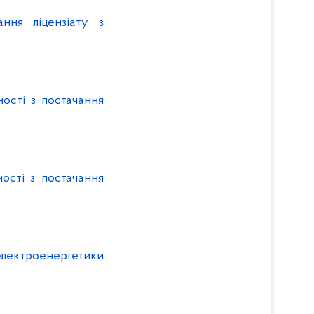
ння ліцензіату з
ності з постачання
ості з постачання
електроенергетики