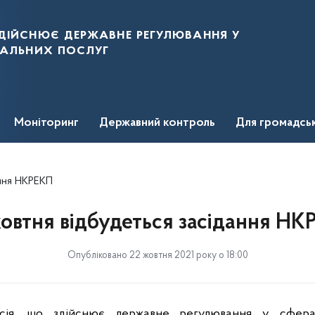
дійснює державне регулювання у
нальних послуг
Моніторинг
Державний контроль
Для громадсь
ання НКРЕКП
жовтня відбудеться засідання НК
Опубліковано 22 жовтня 2021 року о 18:00
ісія, що здійснює державне регулювання у сфер