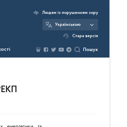
Людям із порушенням зору
Українською
Стара версія
кості
Пошук
РЕКП
ах енергетики та