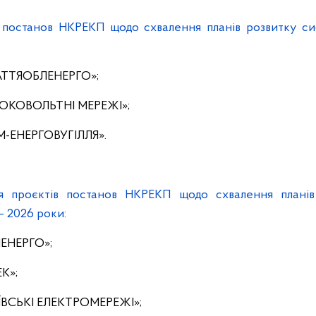
я постанов НКРЕКП щодо схвалення планів розвитку си
АТТЯОБЛЕНЕРГО»;
СОКОВОЛЬТНІ МЕРЕЖІ»;
М-ЕНЕРГОВУГІЛЛЯ».
ня проєктів постанов НКРЕКП щодо схвалення планів
– 2026 роки:
ЛЕНЕРГО»;
К»;
ЇВСЬКІ ЕЛЕКТРОМЕРЕЖІ»;