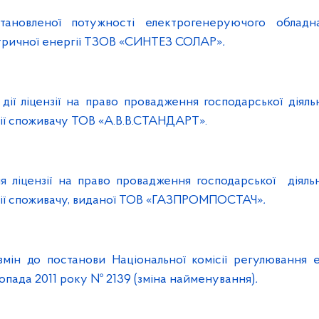
тановленої потужності електрогенеруючого обладна
тричної енергії ТЗОВ «СИНТЕЗ СОЛАР»
.
дії ліцензії на право провадження господарської діяль
ії споживачу ТОВ «А.В.В.СТАНДАРТ».
я ліцензії на право провадження господарської діяльн
гії споживачу, виданої ТОВ «ГАЗПРОМПОСТАЧ»
.
змін до постанови Національної комісії регулювання 
топада 2011 року № 2139 (зміна найменування)
.