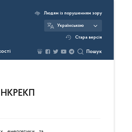
Людям із порушенням зору
Українською
Стара версія
кості
Пошук
я НКРЕКП
ах енергетики та