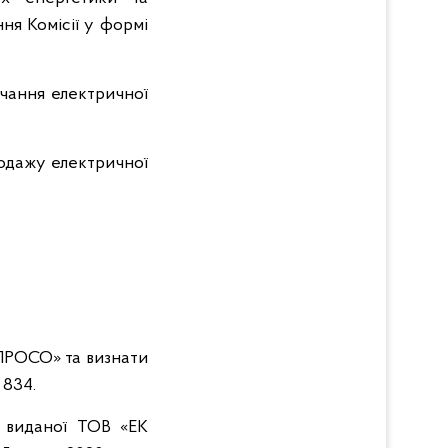
ня Комісії у формі
ачання електричної
родажу електричної
«ПРОСО» та визнати
 834.
, виданої ТОВ «ЕК