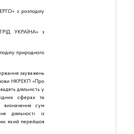
ЕРГО» з розподілу
 ГРІД УКРАЇНА» з
зподілу природного
держання зауважень
танови НКРЕКП «Про
адять діяльність у
відних сферах та
ю визначення сум
я діяльності із
ми, який перейшов