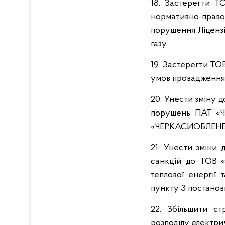
18. Застерегти 
нормативно-прав
порушення Ліцензі
газу.
19. Застерегти Т
умов провадження 
20. Унести зміну 
порушень ПАТ «Ч
«ЧЕРКАСИОБЛЕНЕРГ
21. Унести зміни
санкцій до ТОВ 
теплової енергії
пункту 3 постанови
22. Збільшити с
розподілу електрич