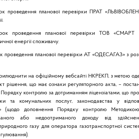
рок проведення планової перевірки ПРАТ «ЛЬВІВОБЛЕН
ї.
трок проведення планової перевірки ТОВ «СМАРТ
ичної енергії споживачу.
ок проведення планової перевірки АТ «ОДЕСАГАЗ» з ро
прилюднити на офіційному вебсайті НКРЕКП, з метою о
єкт рішення, що має ознаки регуляторного акта, – пос
 Порядку контролю за дотриманням ліцензіатами, що пров
ки та комунальних послуг, законодавства у відпо
в» (щодо доповнення Порядку контролю Методико
маного або недоотриманого доходу від здійсненн
природного газу для оператора газотранспортної систе
гулювання).