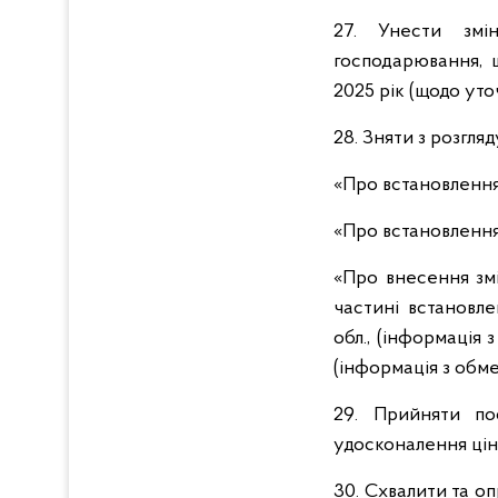
27. Унести змі
господарювання, 
2025 рік (щодо уто
28. Зняти з розгл
«Про встановленн
«Про встановленн
«Про внесення зм
частині встанов
обл., (інформація
(інформація з обм
29. Прийняти п
удосконалення ці
30. Схвалити та о