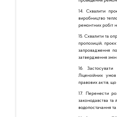
проведення ремонт
14. Схвалити пр
виробництво тепло
ремонтних робіт на
15. Схвалити та о
пропозицій, проє
запровадження по
затвердження змін
16. Застосуват
Ліцензійних умов
правових актів, щ
17. Перенести 
законодавства та 
водопостачання та