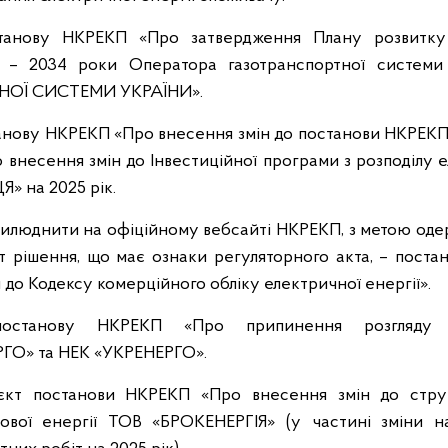
танову НКРЕКП «Про затвердження Плану розвитку 
 – 2034 роки Оператора газотранспортної систе
ОЇ СИСТЕМИ УКРАЇНИ».
анову НКРЕКП «Про внесення змін до постанови НКРЕКП 
внесення змін до Інвестиційної програми з розподілу е
» на 2025 рік.
прилюднити на офіційному вебсайті НКРЕКП, з метою оде
кт рішення, що має ознаки регуляторного акта, – пост
 до Кодексу комерційного обліку електричної енергії».
постанову НКРЕКП «Про припинення розгляд
О» та НЕК «УКРЕНЕРГО».
оєкт постанови НКРЕКП «Про внесення змін до стру
ової енергії ТОВ «БРОКЕНЕРГІЯ» (у частині зміни н