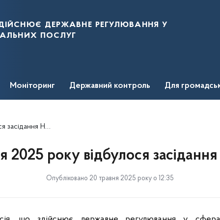
дійснює державне регулювання у
нальних послуг
Моніторинг
Державний контроль
Для громадсь
асідання НКРЕКП
ня 2025 року відбулося засіданн
Опубліковано 20 травня 2025 року о 12:35
ісія, що здійснює державне регулювання у сфер