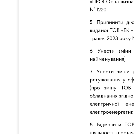
«ПРОСО» та визнат
№ 1220.
5. Припинити дію 
виданої ТОВ «ЕК «
травня 2023 року 
6. Унести зміни
найменування).
7. Унести зміни 
регулювання у сф
(про зміну ТОВ 
обладнання згідно
електричної ен
електроенергетики
8. Відмовити ТОВ
діяльності з поста