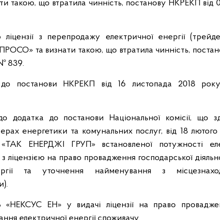
и такою, що втратила чинність, постанову НКРЕКП від 
ліцензії з перепродажу електричної енергії (трейдер
ПРОСО» та визнати такою, що втратила чинність, поста
№ 839.
 до постанови НКРЕКП від 16 листопада 2018 ро
до додатка до постанови Національної комісії, що 
ерах енергетики та комунальних послуг, від 18 лютог
«ТАК ЕНЕРДЖІ ГРУП» встановленої потужності ел
 з ліцензією на право провадження господарської діяльн
ергії та уточнення найменування з місцезнахо
).
 «НЕКСУС ЕН» у видачі ліцензії на право провадже
чання електричної енергії споживачу.