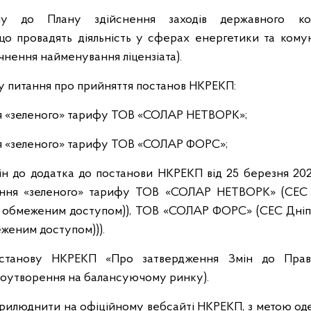
ну до Плану здійснення заходів державного кон
що провадять діяльність у сферах енергетики та комун
чнення найменування ліцензіата).
яду питання про прийняття постанов НКРЕКП:
я «зеленого» тарифу ТОВ «СОЛАР НЕТВОРК»;
я «зеленого» тарифу ТОВ «СОЛАР ФОРС»;
ін до додатка до постанови НКРЕКП від 25 березня 20
лення «зеленого» тарифу ТОВ «СОЛАР НЕТВОРК» (СЕС 
 з обмеженим доступом)), ТОВ «СОЛАР ФОРС» (СЕС Дніп
еженим доступом))).
останову НКРЕКП «Про затвердження Змін до Прав
ноутворення на балансуючому ринку).
прилюднити на офіційному вебсайті НКРЕКП, з метою о