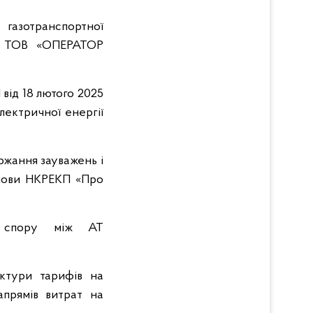
газотранспортної
ми ТОВ «ОПЕРАТОР
від 18 лютого 2025
лектричної енергії
ржання зауважень і
анови НКРЕКП «Про
у спору між АТ
ктури тарифів на
апрямів витрат на