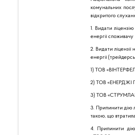
комунальних послу
відкритого слуханн
1. Видати ліцензі
енергії споживач
2. Видати ліцензі
енергії (трейдерськ
1) ТОВ «ВІНТЕРФЕЛ
2) ТОВ «ЕНЕРДЖІ 
3) ТОВ «СТРУМЛА
3. Припинити дію 
такою, що втратил
4. Припинити дію