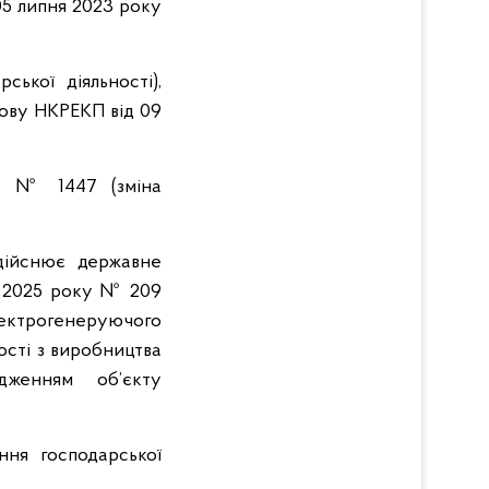
05 липня 2023 року
ської діяльності),
нову НКРЕКП від 09
ку № 1447 (зміна
здійснює державне
о 2025 року № 209
ектрогенеруючого
ості з виробництва
дженням об’єкту
ння господарської