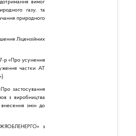
дотримання вимог
родного газу, та
тачання природного
шення Ліцензійних
57-р «Про усунення
уження частки АТ
).
«Про застосування
ов з виробництва
 внесення змін до
ІЖЖЯОБЛЕНЕРГО» з