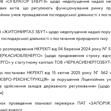
ТОВ «ОПЕРАТОР ЕНЕРГІЇ» щодо недопущення надалі не
ових актів, що регулюють функціонування ринку при
йних умов провадження господарської діяльності з пос
ОВ «ЖИТОМИРГАЗ ЗБУТ» щодо недопущення надалі пору
господарської діяльності з постачання природного газу.
до розпорядження НКРЕКП від 04 березня 2024 року № 
ЕРКАСИОБЛЕНЕРГО» (щодо продовження строку відч
О» у статутному капіталі ТОВ «ЧЕРКАСИЕНЕРГОЗБУТ»
 до постанови НКРЕКП від 15 квітня 2025 року № 562 
«ЄВРО-РЕКОНСТРУКЦІЯ» за порушення Ліцензійних ум
 та здійснення заходів державного регулювання» (щодо
).
трок проведення планової перевірки ПАТ «ЗАПОР
ної енергії.