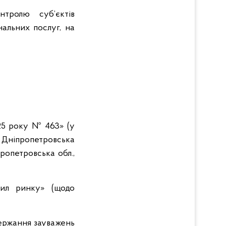
тролю суб’єктів
альних послуг, на
25 року № 463» (у
Дніпропетровська
ропетровська обл.,
ил ринку» (щодо
держання зауважень