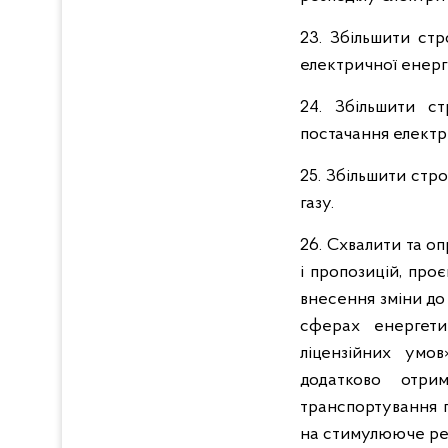
23. Збільшити ст
електричної енергі
24. Збільшити с
постачання електр
25. Збільшити стр
газу.
26. Схвалити та о
і пропозицій, про
внесення зміни до
сферах енергети
ліцензійних умо
додатково отри
транспортування 
на стимулююче ре