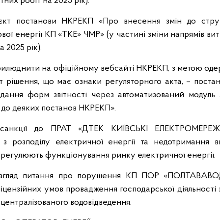
них робіт на 2025 рік).
оєкт постанови НКРЕКП «Про внесення змін до стру
вої енергії КП «ТКЕ» ЧМР» (у частині зміни напрямів ви
 2025 рік).
прилюднити на офіційному вебсайті НКРЕКП, з метою оде
кт рішення, що має ознаки регуляторного акта, – пост
дання форм звітності через автоматизований модуль з
 до деяких постанов НКРЕКП».
и санкції до ПРАТ «ДТЕК КИЇВСЬКІ ЕЛЕКТРОМЕРЕЖ
 з розподілу електричної енергії та недотримання 
о регулюють функціонування ринку електричної енергії.
розгляд питання про порушення КП ПОР «ПОЛТАВАВ
ліцензійних умов провадження господарської діяльності 
 централізованого водовідведення.