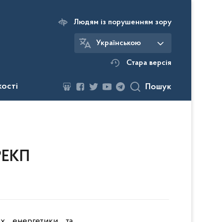
Людям із порушенням зору
Українською
Стара версія
кості
Пошук
РЕКП
ах енергетики та