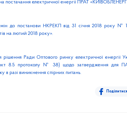
в на постачання електричної енергії ПРАТ «КИЇВОБЛЕНЕРГ
змін до постанови НКРЕКП від 31 січня 2018 року № 
ів на лютий 2018 року».
 рішення Ради Оптового ринку електричної енергії Ук
ункт 8.5 протоколу № 38) щодо затвердження для П
жу в разі виникнення спірних питань.
Поділитис