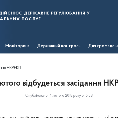
дійснює державне регулювання у
нальних послуг
Моніторинг
Державний контроль
Для громадсь
ання НКРЕКП
лютого відбудеться засідання НК
Опубліковано 14 лютого 2018 року о 15:08
ісія, що здійснює державне регулювання у сфер