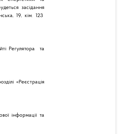
удеться засідання
ька, 19, кім. 123
йті Регулятора та
озділі «Реєстрація
вої інформації та