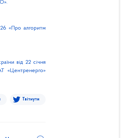
О».
126 «Про алгоритм
раїни від 22 січня
АТ «Центренерго»
я
Твітнути