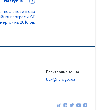
Наступна
т постанови щодо
ійної програми АТ
ерго» на 2018 рік
Електронна пошта
box@nerc.gov.ua