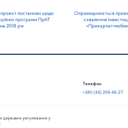
проект постанови щодо
Оприлюднюється проек
иційної програми ПрАТ
схвалення Інвестиц
на 2018 рік
«Прикарпаттяоблен
Телефон
+380 (44) 204-48-27
нює державне регулювання у
г