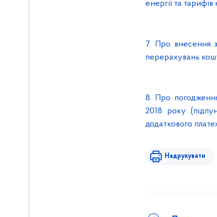
енергії та тарифі
7. Про внесення 
перерахувань кошт
8. Про погодження
2018 року (підп
додаткового плате
Надрукувати