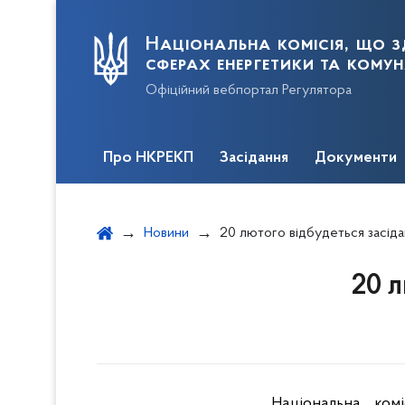
Національна комісія, що з
сферах енергетики та кому
Офіційний вебпортал Регулятора
Про НКРЕКП
Засідання
Документи
Новини
20 лютого відбудеться засід
20 
Національна ком