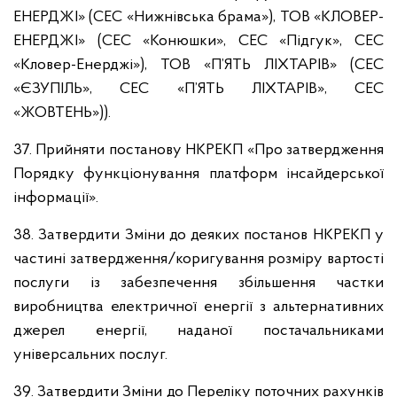
ЕНЕРДЖІ» (СЕС «Нижнівська брама»), ТОВ «КЛОВЕР-
ЕНЕРДЖІ» (СЕС «Конюшки», СЕС «Підгук», СЕС
«Кловер-Енерджі»), ТОВ «П’ЯТЬ ЛІХТАРІВ» (СЕС
«ЄЗУПІЛЬ», СЕС «П’ЯТЬ ЛІХТАРІВ», СЕС
«ЖОВТЕНЬ»)).
37. Прийняти постанову НКРЕКП «Про затвердження
Порядку функціонування платформ інсайдерської
інформації».
38. Затвердити Зміни до деяких постанов НКРЕКП у
частині затвердження/коригування розміру вартості
послуги із забезпечення збільшення частки
виробництва електричної енергії з альтернативних
джерел енергії, наданої постачальниками
універсальних послуг.
39. Затвердити Зміни до Переліку поточних рахунків