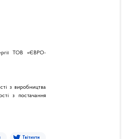
ергії
ТОВ «ЄВРО-
сті з виробництва
ості з постачання
я
Твітнути