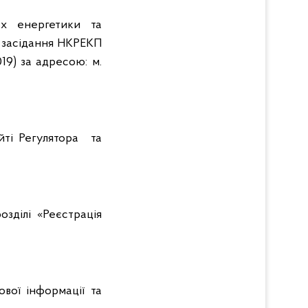
ах енергетики та
я засідання НКРЕКП
19) за адресою: м.
йті Регулятора та
зділі «Реєстрація
вої інформації та