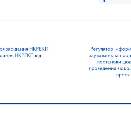
ься засідання НКРЕКП
Регулятор інформ
ідання НКРЕКП від
зауважень та проп
постанови щод
проведення відкр
проєк