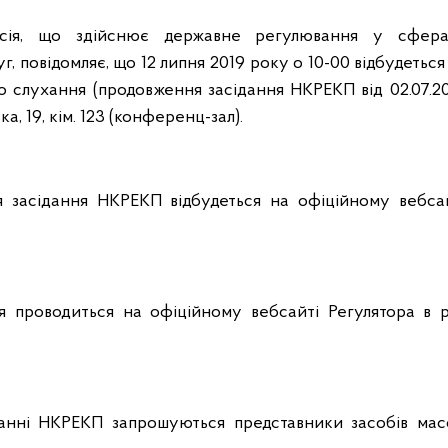
ісія, що здійснює державне регулювання у сфер
г, повідомляє, що 12 липня 2019 року о 10-00 відбудетьс
о слухання (продовження засідання НКРЕКП від 02.07.20
ка, 19, кім. 123 (конференц-зал).
я засідання НКРЕКП відбудеться на офіційному вебса
я проводиться на офіційному вебсайті Регулятора в ро
данні НКРЕКП запрошуються представники засобів масо