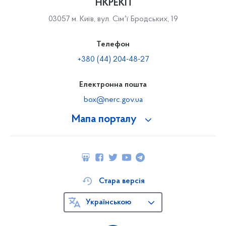
НКРЕКП
03057 м. Київ, вул. Сімʼї Бродських, 19
Телефон
+380 (44) 204-48-27
Електронна пошта
box@nerc.gov.ua
Мапа порталу
Стара версія
Українською