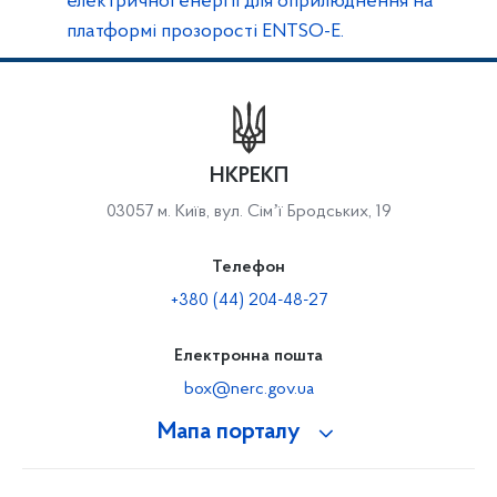
електричної енергії для оприлюднення на
платформі прозорості ENTSO-E.
НКРЕКП
03057 м. Київ, вул. Сімʼї Бродських, 19
Телефон
+380 (44) 204-48-27
Електронна пошта
box@nerc.gov.ua
Мапа порталу