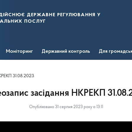
дійснює державне регулювання у
нальних послуг
Моніторинг
Державний контроль
Для громадсь
КРЕКП 31.08.2023
еозапис засідання НКРЕКП 31.08.
Опубліковано 31 серпня 2023 року о 13:11