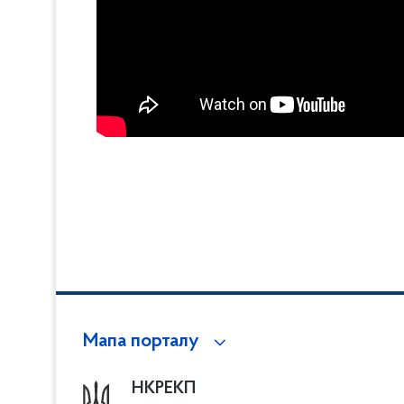
Мапа порталу
НКРЕКП