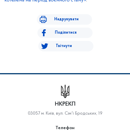
котелень на період воєнного стану»
.
Надрукувати
Поділитися
Твітнути
НКРЕКП
03057 м. Київ, вул. Сімʼї Бродських, 19
Телефон