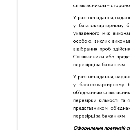
співвласником – сторон
У разі ненадання, надан
у багатоквартирному б
укладеного між викона
особою, виклик виконавц
відібрання проб здійс
Співвласники або предс
перевірці за бажанням.
У разі ненадання, надан
у багатоквартирному б
об’єднанням співвласник
перевірки кількості та 
представником об’єдна
перевірці за бажанням.
Оформлення претензій с