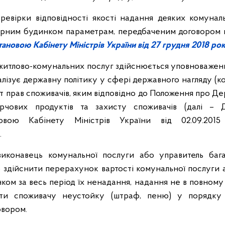
евірки відповідності якості надання деяких комунал
ирним будинком параметрам, передбаченим договором 
тановою
Кабінету Міністрів України від 27 грудня 2018 ро
 житлово-комунальних послуг здійснюється уповноваже
алізує державну політику у сфері державного нагляду (
т прав споживачів, яким відповідно до Положення про Д
рчових продуктів та захисту споживачів (далі – Д
новою Кабінету Міністрів України від 02.09.2
.
виконавець комунальної послуги або управитель баг
 здійснити перерахунок вартості комунальної послуги 
ом за весь період їх ненадання, надання не в повному 
ити споживачу неустойку (штраф, пеню) у порядку 
овором.