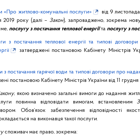
и «Про житлово-комунальні послуги»
від 9 листопад
я 2019 року (далі –
Закон
), запроваджено, зокрема нов
аме,
послугу з постачання теплової енергії
та
послугу з пос
ги з постачання теплової енергії та типові договори
ргії
затверджені постановою Кабінету Міністрів Укр
 з постачання гарячої води та типові договори про нада
ені постановою Кабінету Міністрів України від 11 грудня 
акону
, якою визначено загальні вимоги до надання жит
слуги повинна відповідати вимогам, встановленим
З
вором. Обов’язок забезпечення відповідності якос
кладається на виконавця такої послуги.
ну
споживач має право, зокрема: