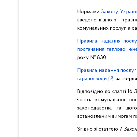
Нормами
Закону Україн
введено в дію з 1 травн
комунальних послуг, а с
Правила надання послу
постачання теплової ене
року № 830.
Правила надання послуги
гарячої води
затвердж
Відповідно до статті 16
З
якість комунальної по
законодавства та дого
встановленим вимогам по
Згідно зі статтею 7
Зако