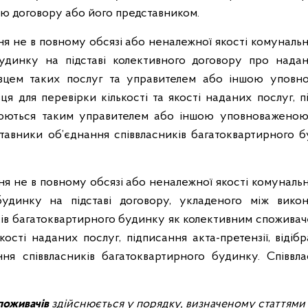
ою договору або його представником.
ня не в повному обсязі або неналежної якості комуналь
удинку на підставі колективного договору про надан
вцем таких послуг та управителем або іншою уповн
я для перевірки кількості та якості наданих послуг, пі
нюються таким управителем або іншою уповноваженою
тавники об’єднання співвласників багатоквартирного 
ня не в повному обсязі або неналежної якості комунальн
удинку на підставі договору, укладеного між вико
ів багатоквартирного будинку як колективним споживач
якості наданих послуг, підписання акта-претензії, віді
ння співвласників багатоквартирного будинку. Співвл
поживачів
здійснюється у порядку, визначеному
статтями 