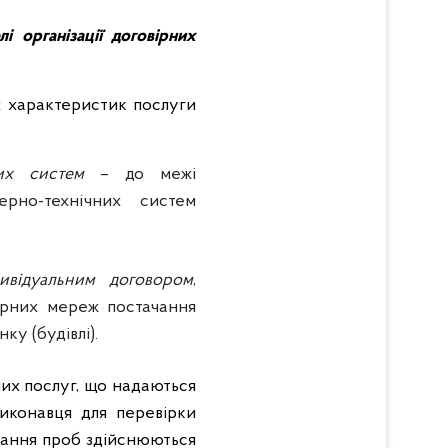
і організації договірних
их характеристик послуги
их систем
– до межі
ерно-технічних систем
дивідуальним договором
,
ерних мереж постачання
у (будівлі).
них послуг, що надаються
виконавця для перевірки
ібрання проб здійснюються