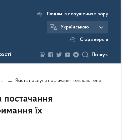
Людям із порушенням зору
Українською
Стара версія
кості
Пошук
ачу послуг з постачання теплової енергії та постачання гарячої води
Якість послуг з постачання теплової енергії та постачання гарячої води та відповідальність щодо дотримання їх відповідності
та постачання
римання їх