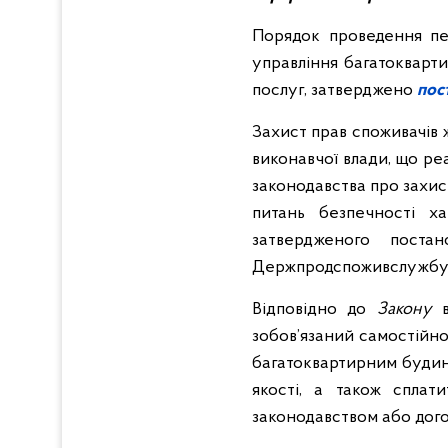
Порядок проведення пер
управління багатокварт
послуг, затверджено
пос
Захист прав споживачів
виконавчої влади, що ре
законодавства про захис
питань безпечності ха
затвердженого поста
Держпродспоживслужбу
Відповідно до
Закону
зобов’язаний самостійно
багатоквартирним будинк
якості, а також сплат
законодавством або дог