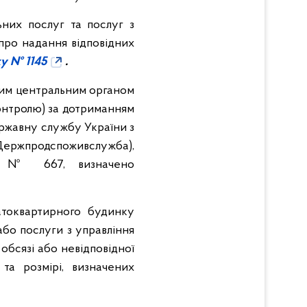
ьних послуг та послуг з
про надання відповідних
ку № 1145
.
ним центральним органом
контролю) за дотриманням
ержавну службу України з
ержпродспоживслужба),
015 № 667, визначено
атоквартирного будинку
або послуги з управління
обсязі або невідповідної
та розмірі, визначених