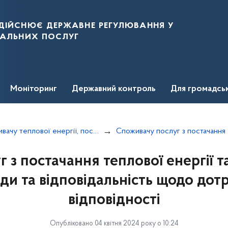
дійснює державне регулювання у
нальних послуг
Моніторинг
Державний контроль
Для громадсь
Споживачу теплової енергії, послуг з постачання теплової енергії та постачання гарячої води
Спожив
г з постачання теплової енергії 
оди та відповідальність щодо дот
відповідності
Опубліковано 04 квітня 2024 року о 10:24