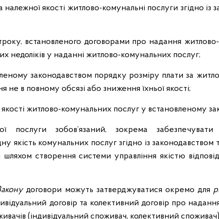
 належної якості житлово-комунальні послуги згідно із 
троку, встановленого договорами про надання житлово
их недоліків у наданні житлово-комунальних послуг;
леному законодавством порядку розміру плати за житло
ня не в повному обсязі або зниження їхньої якості;
та якості житлово-комунальних послуг у встановленому з
ої послуги зобов’язаний, зокрема забезпечувати 
дну якість комунальних послуг згідно із законодавством
лі шляхом створення системи управління якістю відпові
Закону
договори можуть затверджуватися окремо для
р
ивідуальний договір та колективний договір про наданн
живачів (індивідуальний споживач, колективний споживач)