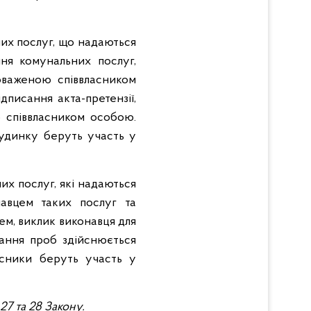
них послуг, що надаються
ня комунальних послуг,
оваженою співвласником
дписання акта-претензії,
 співвласником особою.
будинку беруть участь у
их послуг, які надаються
навцем таких послуг та
ем, виклик виконавця для
брання проб здійснюється
асники беруть участь у
27 та 28 Закону.