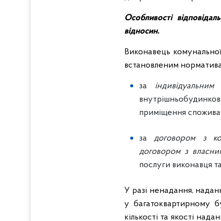
Особливості відповідаль
відносин.
Виконавець комунальної 
встановленим норматива
за
індивідуальним
внутрішньобудинко
приміщення спожива
за
договором з ко
договором з власник
послуги виконавця т
У разі ненадання, надан
у багатоквартирному бу
кількості та якості нада