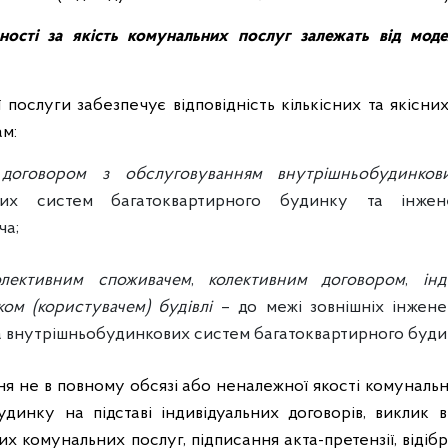
ності за якість комунальних послуг залежать від модел
послуги забезпечує відповідність кількісних та якісн
м:
 договором
з обслуговуванням внутрішньобудинков
вих систем багатоквартирного будинку та інжен
ча;
лективним споживачем
,
колективним договором
,
ін
ом (користувачем) будівлі
– до межі зовнішніх інжен
а внутрішньобудинкових систем багатоквартирного будинк
ня не в повному обсязі або неналежної якості комуналь
динку на підставі індивідуальних договорів, виклик 
них комунальних послуг, підписання акта-претензії, від