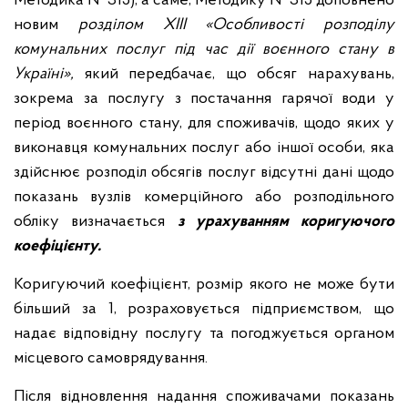
Методика № 315), а саме, Методику № 315 доповнено
новим
розділом ХIII «Особливості розподілу
комунальних послуг під час дії воєнного стану в
Україні»,
який передбачає, що
обсяг нарахувань,
зокрема за послугу з постачання гарячої води у
період воєнного стану, для споживачів, щодо яких у
виконавця комунальних послуг або іншої особи, яка
здійснює розподіл обсягів послуг відсутні дані щодо
показань вузлів комерційного або розподільного
обліку визначається
з урахуванням коригуючого
коефіцієнту.
Коригуючий коефіцієнт, розмір якого не може бути
більший за 1, розраховується підприємством, що
надає відповідну послугу та погоджується органом
місцевого самоврядування.
Після відновлення надання споживачами показань