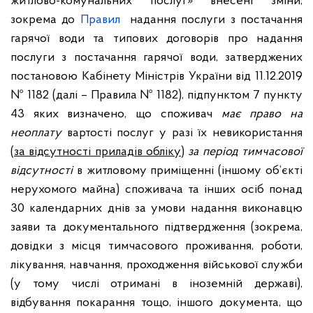
житлово-комунальних послуг» внесені зміни,
зокрема до
Правил
надання послуги з постачання
гарячої води та типових договорів про надання
послуги з постачання гарячої води, затверджених
постановою Кабінету Міністрів України від 11.12.2019
№ 1182 (далі – Правила № 1182), підпунктом 7 пункту
43 яких визначено, що споживач
має право
на
неоплату
вартості послуг у разі їх невикористання
(
за відсутності приладів обліку
)
за період тимчасової
відсутності
в житловому приміщенні (іншому об’єкті
нерухомого майна) споживача та інших осіб понад
30 календарних днів за умови надання виконавцю
заяви та документального підтвердження (зокрема,
довідки з місця тимчасового проживання, роботи,
лікування, навчання, проходження військової служби
(у тому числі отримані в іноземній державі),
відбування покарання тощо, іншого документа, що