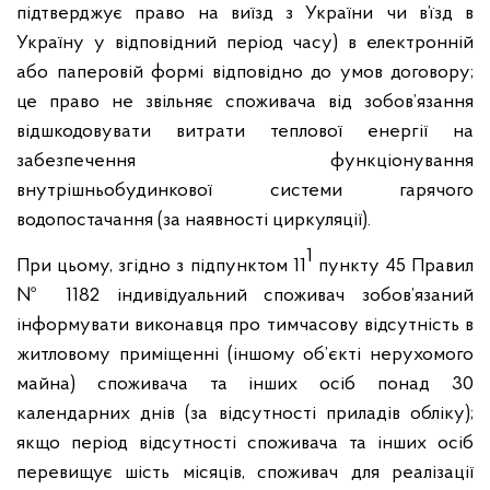
підтверджує право на виїзд з України чи в’їзд в
Україну у відповідний період часу) в електронній
або паперовій формі відповідно до умов договору;
це право не звільняє споживача від зобов’язання
відшкодовувати витрати теплової енергії на
забезпечення функціонування
внутрішньобудинкової системи гарячого
водопостачання (за наявності циркуляції).
1
При цьому, згідно з підпунктом 11
пункту 45 Правил
№ 1182 індивідуальний споживач зобов’язаний
інформувати виконавця про тимчасову відсутність в
житловому приміщенні (іншому об’єкті нерухомого
майна) споживача та інших осіб понад 30
календарних днів (за відсутності приладів обліку);
якщо період відсутності споживача та інших осіб
перевищує шість місяців, споживач для реалізації