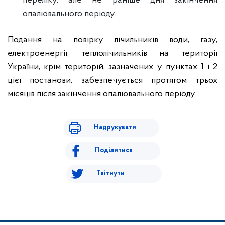
переліку, але не раніше дня закінчення
опалювального періоду.
Подання на повірку лічильників води, газу,
електроенергії, теплолічильників на території
України, крім територій, зазначених у пунктах 1 і 2
цієї постанови, забезпечується протягом трьох
місяців після закінчення опалювального періоду.
Надрукувати
Поділитися
Твітнути