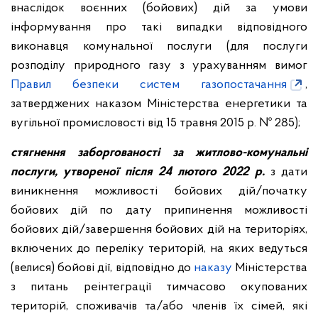
внаслідок воєнних (бойових) дій за умови
інформування про такі випадки відповідного
виконавця комунальної послуги (для послуги
розподілу природного газу з урахуванням вимог
Правил безпеки систем газопостачання
,
затверджених наказом Міністерства енергетики та
вугільної промисловості від 15 травня 2015 р. № 285);
стягнення заборгованості за житлово-комунальні
послуги, утвореної після 24 лютого 2022 р.
з дати
виникнення можливості бойових дій/початку
бойових дій по дату припинення можливості
бойових дій/завершення бойових дій на територіях,
включених до переліку територій, на яких ведуться
(велися) бойові дії, відповідно до
наказу
Міністерства
з питань реінтеграції тимчасово окупованих
територій, споживачів та/або членів їх сімей, які