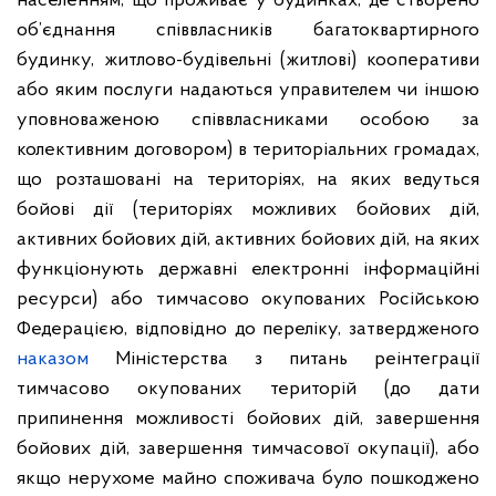
населенням, що проживає у будинках, де створено
об’єднання співвласників багатоквартирного
будинку, житлово-будівельні (житлові) кооперативи
або яким послуги надаються управителем чи іншою
уповноваженою співвласниками особою за
колективним договором) в територіальних громадах,
що розташовані на територіях, на яких ведуться
бойові дії (територіях можливих бойових дій,
активних бойових дій, активних бойових дій, на яких
функціонують державні електронні інформаційні
ресурси) або тимчасово окупованих Російською
Федерацією, відповідно до переліку, затвердженого
наказом
Міністерства з питань реінтеграції
тимчасово окупованих територій (до дати
припинення можливості бойових дій, завершення
бойових дій, завершення тимчасової окупації), або
якщо нерухоме майно споживача було пошкоджено