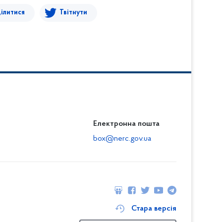
ілитися
Твітнути
Електронна пошта
box@nerc.gov.ua
Стара версія