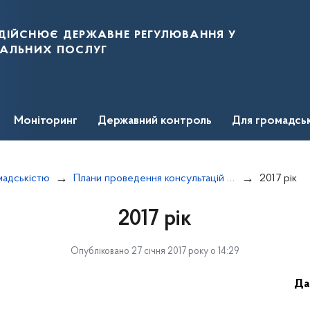
дійснює державне регулювання у
нальних послуг
Моніторинг
Державний контроль
Для громадсь
омадськістю
Плани проведення консультацій з громадськістю
2017 рік
2017 рік
Опубліковано 27 січня 2017 року о 14:29
Да