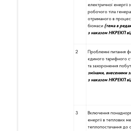
електричної енергії з
робочого тіла генерат
отриманого в процесі
біомаси
(
тема в реда
з
наказом
НКРЕ
КП
ві
2
Проблемні питання ф
єдиного тарифного 
та захоронення побут
змінами, внесеними з
з
наказом
НКРЕ
КП
ві
3
Включення понаднорм
енергії в теплових м
теплопостачання до 