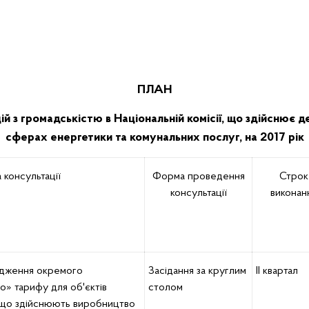
ПЛАН
й з громадськістю в Національній комісії, що здійснює
сферах енергетики та комунальних послуг, на 2017 рік
 консультації
Форма проведення
Строк
консультації
виконан
адження окремого
Засідання за круглим
ІІ квартал
о» тарифу для об'єктів
столом
 що здійснюють виробництво