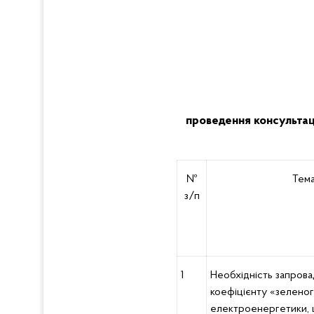
проведення консультаці
№
Тема
з/п
1
Необхідність запров
коефіцієнту «зеленог
електроенергетики,