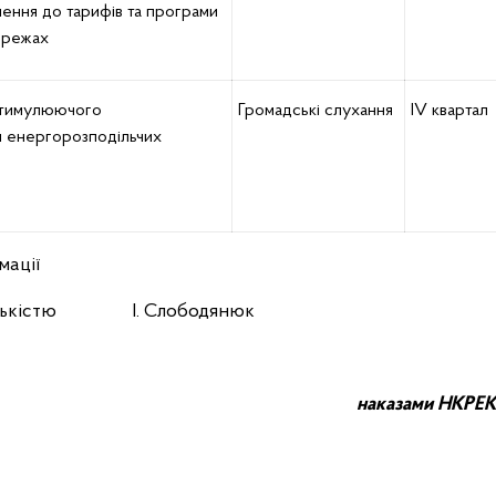
ення до тарифів та програми
ережах
стимулюючого
Громадські слухання
ІV квартал
 енергорозподільчих
мації
мадськістю І. Слободянюк
наказ
ами НКРЕ