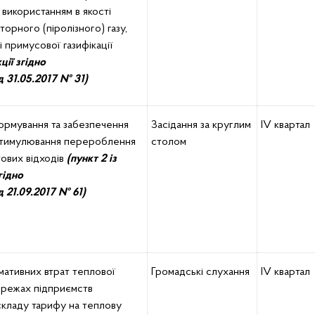
 використанням в якості
орного (піролізного) газу,
 примусової газифікації
кції
згідно
д 31.05
.2017
№
31)
ормування та забезпечення
Засідання за круглим
ІV квартал
стимулювання перероблення
столом
ових відходів
(пункт
2
із
гідно
д
2
1.0
9.2017
№ 6
1)
ативних втрат теплової
Громадські слухання
ІV квартал
ережах підприємств
складу тарифу на теплову