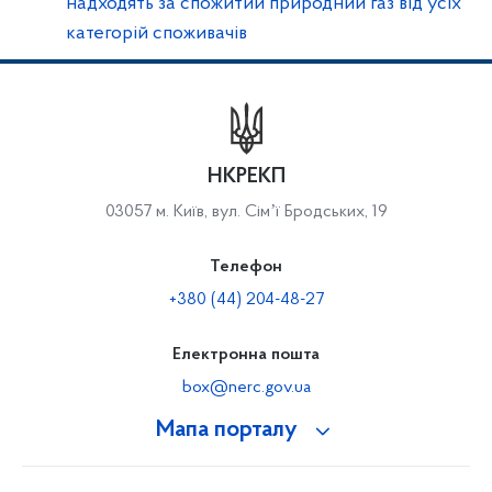
надходять за спожитий природний газ від усіх
категорій споживачів
НКРЕКП
03057 м. Київ, вул. Сімʼї Бродських, 19
Телефон
+380 (44) 204-48-27
Електронна пошта
box@nerc.gov.ua
Мапа порталу