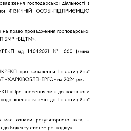
ровадження господарської діяльності з
иданої ФІЗИЧНІЙ ОСОБІ-ПІДПРИЄМЦЮ
ії на право провадження господарської
ї КП БМР «БЦТМ»
.
КРЕКП від 14.04.2021 № 660 (зміна
НКРЕКП про схвалення Інвестиційної
ї АТ «ХАРКІВОБЛЕНЕРГО» на 2024 рік
.
ЕКП «Про внесення змін до постанови
одо внесення змін до Інвестиційної
о має ознаки регуляторного акта, –
 до Кодексу систем розподілу»
.