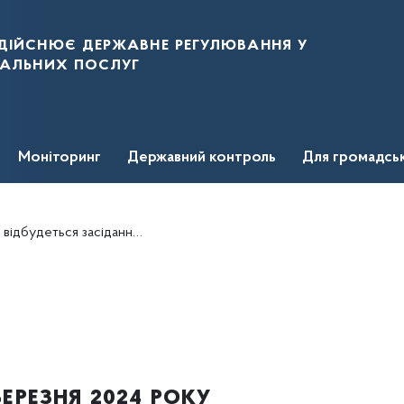
дійснює державне регулювання у
нальних послуг
Моніторинг
Державний контроль
Для громадсь
удеться засідання НКРЕКП
ерезня 2024 року