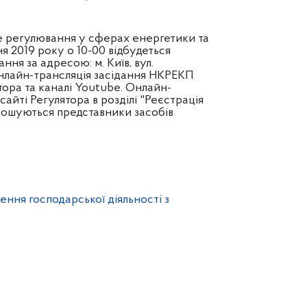
е регулювання у сферах енергетики та
я 2019 року о 10-00 відбудеться
ня за адресою: м. Київ, вул.
 Онлайн-трансляція засідання НКРЕКП
тора та каналі Youtube. Онлайн-
айті Регулятора в розділі "Реєстрація
прошуються представники засобів
ення господарської діяльності з