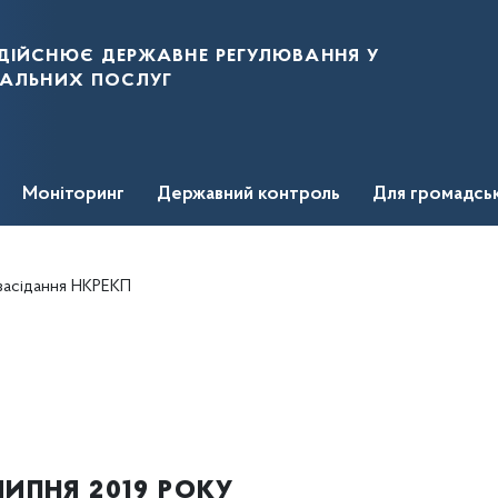
дійснює державне регулювання у
нальних послуг
Моніторинг
Державний контроль
Для громадсь
засідання НКРЕКП
ипня 2019 року