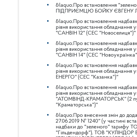
&laquo;Про встановлення "зелен
ПІДПРИЄМЦЮ БОЙКУ ЄВГЕНУ 
&laquo;Про встановлення надбавк
рівня використання обладнання 
"САНВІН 12" (CЕС "Новоселиця")"
&laquo;Про встановлення надбавк
рівня використання обладнання 
"САНВІН 14" (CЕС "Новоукраїнка"
&laquo;Про встановлення надбавк
рівня використання обладнання 
ЕНЕРГО" (СЕС "Казанка")"
&laquo;Про встановлення надбавк
рівня використання обладнання 
"АТОМВІНД-КРАМАТОРСЬК" (2 пу
"Краматорська")"
&laquo;Про внесення змін до дод
27.06.2019 № 1240" (у частині вс
надбаки до "зеленого" тарифу 
"Гільдендорф"), ТОВ "КУЛІНДОР 