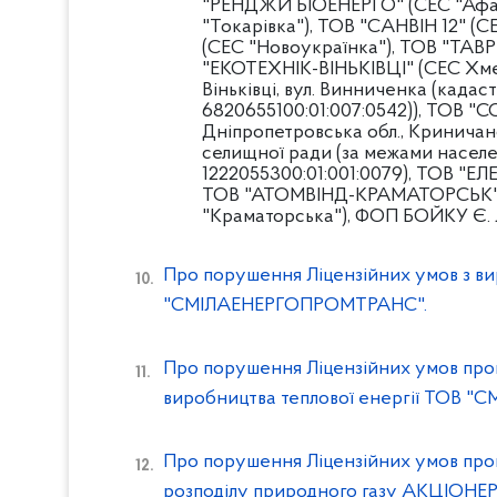
"РЕНДЖИ БІОЕНЕРГО" (СЕС "Афана
"Токарівка"), ТОВ "САНВІН 12" (C
(CЕС "Новоукраїнка"), ТОВ "ТАВР
"ЕКОТЕХНІК-ВІНЬКІВЦІ" (СЕС Хмел
Віньківці, вул. Винниченка (када
6820655100:01:007:0542)), ТОВ 
Дніпропетровська обл., Криничанс
селищної ради (за межами насел
1222055300:01:001:0079), ТОВ "
ТОВ "АТОМВІНД-КРАМАТОРСЬК" (
"Краматорська"), ФОП БОЙКУ Є. Л
Про порушення Ліцензійних умов з ви
"СМІЛАЕНЕРГОПРОМТРАНС".
Про порушення Ліцензійних умов пров
виробництва теплової енергії ТОВ
Про порушення Ліцензійних умов пров
розподілу природного газу АКЦІ