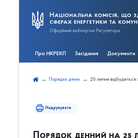
Національна комісія, що з
сферах енергетики та кому
Офіційний вебпортал Регулятора
Про НКРЕКП
Засідання
Документи
Порядки денні
25 липня відбудеться 
Надрукувати
Порядок денний на 25 л