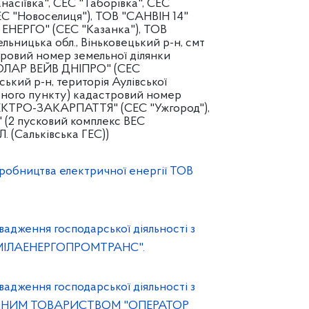
сіївка", СЕС "Таборівка", СЕС
ЕС "Новоселиця"), ТОВ "САНВІН 14"
 ЕНЕРГО" (СЕС "Казанка"), ТОВ
ьницька обл., Віньковецький р-н, смт
стровий номер земельної ділянки
"СОЛАР ВЕЙВ ДНІПРО" (СЕС
ький р-н, територія Аулівської
еного пункту) кадастровий номер
ЕЛЕКТРО-ЗАКАРПАТТЯ" (СЕС "Ужгород"),
2 пусковий комплекс ВЕС
. (Сальківська ГЕС))
робництва електричної енергії ТОВ
адження господарської діяльності з
 "СМІЛАЕНЕРГОПРОМТРАНС".
адження господарської діяльності з
ОНЕРНИМ ТОВАРИСТВОМ "ОПЕРАТОР