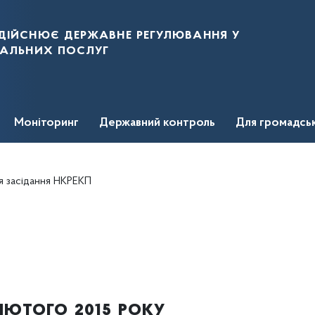
дійснює державне регулювання у
нальних послуг
Моніторинг
Державний контроль
Для громадсь
я засідання НКРЕКП
лютого 2015 року