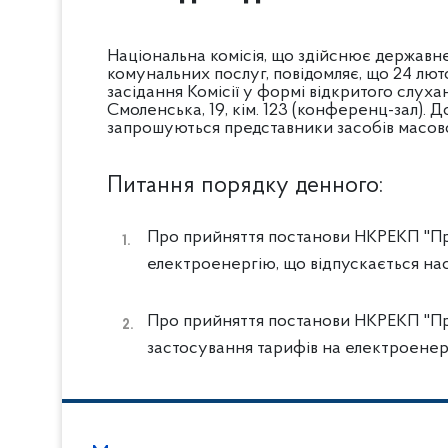
Національна комісія, що здійснює державн
комунальних послуг, повідомляє, що 24 люто
засідання Комісії у формі відкритого слухан
Смоленська, 19, кім. 123 (конференц-зал). До
запрошуються представники засобів масової
Питання порядку денного:
Про прийняття постанови НКРЕКП "Пр
електроенергію, що відпускається на
Про прийняття постанови НКРЕКП "Пр
застосування тарифів на електроенер