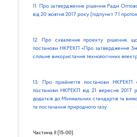
1
1
. Про затвердження рішення Ради Оптово
від 20 жовтня 2017 року (підпункт 7.1 прото
1
2
. Про схвалення проекту рішення, що
постанови НКРЕКП «Про затвердження Зм
спільне використання технологічних елек
1
3
. Про прийняття постанови НКРЕКП «
постанови НКРЕКП від 21 вересня 2017 
додатків до Мінімальних стандартів та вим
та постачання природного газу.
Частина ІІ
(15-00)