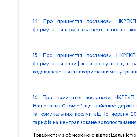
1
4
. Про прийняття постанови НКРЕК
формування тарифів на централізоване вод
1
5
. Про прийняття постанови НКРЕК
формування тарифів на послуги з централ
водовідведення (з використанням внутріш
1
6
. Про прийняття постанови НКРЕКП
Національної комісії, що здійснює держа
та комунальних послуг, від 16 червня 
тарифів на централізоване водопостачання 
Товариству з обмеженою відповідальністю «