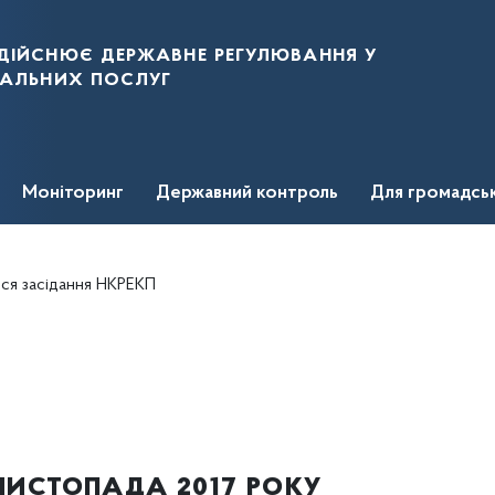
дійснює державне регулювання у
нальних послуг
Моніторинг
Державний контроль
Для громадсь
ься засідання НКРЕКП
листопада 2017 року