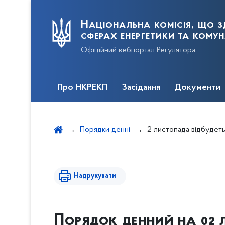
Національна комісія, що з
сферах енергетики та кому
Офіційний вебпортал Регулятора
Про НКРЕКП
Засідання
Документи
Порядки денні
2 листопада відбудет
Надрукувати
Порядок денний на 02 