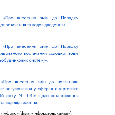
П «Про внесення змін до Порядку
опостачання та водовідведення»
.
П «Про внесення змін до Порядку
ізованого постачання холодної води,
ньобудинкових систем)»
.
 «Про внесення змін до постанови
вне регулювання у сферах енергетики
2016 року № 1141» щодо встановлення
та водовідведення:
Інфокс» (філія «Інфоксводоканал»);