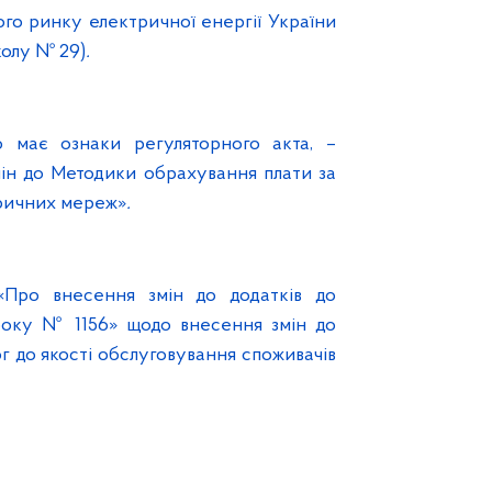
го ринку електричної енергії України
колу № 29)
.
 має ознаки регуляторного акта, –
ін до Методики обрахування плати за
тричних мереж»
.
Про внесення змін до додатків до
року № 1156» щодо внесення змін до
ог до якості обслуговування споживачів