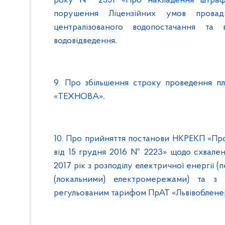
року № 2551 «Про накладення штра
порушення Ліцензійних умов провадж
централізованого водопостачання та 
водовідведення
.
9. Про збільшення строку проведення п
«ТЕХНОВА»
.
10. Про прийняття постанови НКРЕКП «Пр
від 15 грудня 2016 № 2223» щодо схвален
2017 рік з розподілу електричної енергії (
(локальними) електромережами) та з 
регульованим тарифом ПрАТ «Львівоблене