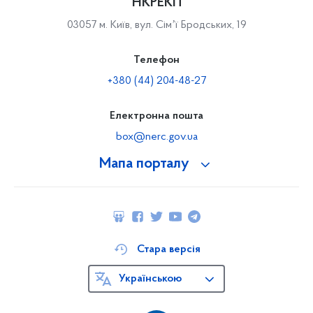
НКРЕКП
03057 м. Київ, вул. Сімʼї Бродських, 19
Телефон
+380 (44) 204-48-27
Електронна пошта
box@nerc.gov.ua
Мапа порталу
Стара версія
Українською