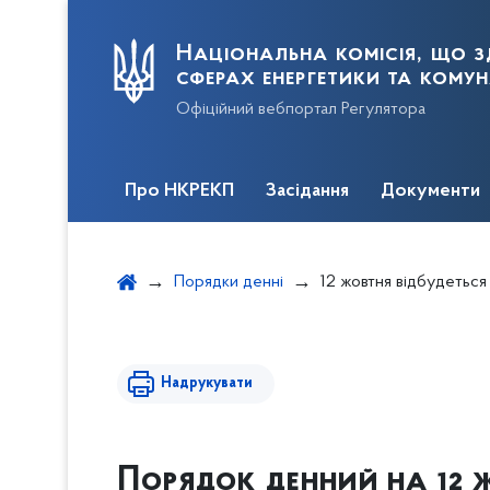
Національна комісія, що з
сферах енергетики та кому
Офіційний вебпортал Регулятора
Про НКРЕКП
Засідання
Документи
Порядки денні
12 жовтня відбудеться засідання НКРЕКП (пр
Надрукувати
Порядок денний на 12 ж