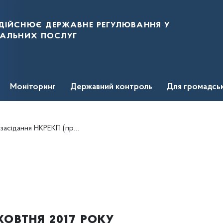
дійснює державне регулювання у
нальних послуг
Моніторинг
Державний контроль
Для громадсь
одовження засідання НКРЕКП від 05.10.2017)
овтня 2017 року