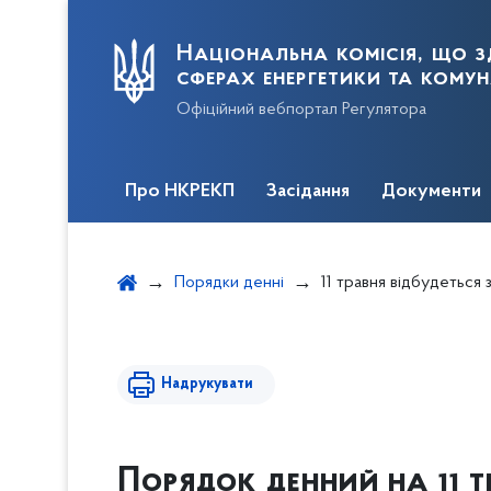
Національна комісія, що з
сферах енергетики та кому
Офіційний вебпортал Регулятора
Про НКРЕКП
Засідання
Документи
Порядки денні
11 травня відбудеться
Надрукувати
Порядок денний на 11 т