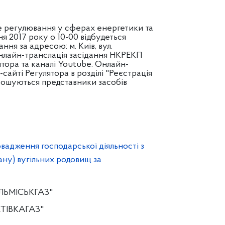
е регулювання у сферах енергетики та
ня 2017 року о 10-00 відбудеться
ня за адресою: м. Київ, вул.
 Онлайн-транслація засідання НКРЕКП
ятора та каналі Youtube. Онлайн-
сайті Регулятора в розділі "Реєстрація
прошуються представники засобів
вадження господарської діяльності з
ану) вугільних родовищ за
ЛЬМІСЬКГАЗ"
ТІВКАГАЗ"