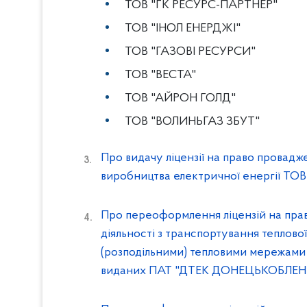
ТОВ "ГК РЕСУРС-ПАРТНЕР"
ТОВ "ІНОЛ ЕНЕРДЖІ"
ТОВ "ГАЗОВІ РЕСУРСИ"
ТОВ "ВЕСТА"
ТОВ "АЙРОН ГОЛД"
ТОВ "ВОЛИНЬГАЗ ЗБУТ"
Про видачу ліцензії на право провадже
виробництва електричної енергії ТО
Про переоформлення ліцензій на пра
діяльності з транспортування теплово
(розподільними) тепловими мережами т
виданих ПАТ "ДТЕК ДОНЕЦЬКОБЛЕН