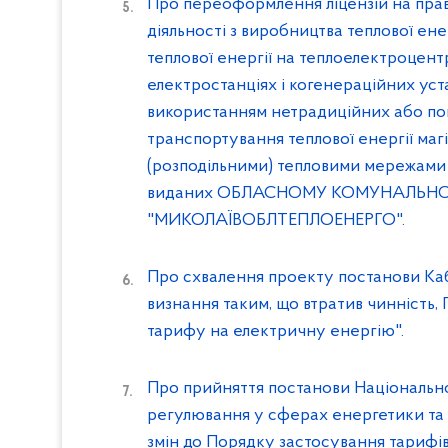
Про переоформлення ліцензій на пра
діяльності з виробництва теплової енер
теплової енергії на теплоелектроцент
електростанціях і когенераційних уст
використанням нетрадиційних або пон
транспортування теплової енергії маг
(розподільними) тепловими мережами т
виданих ОБЛАСНОМУ КОМУНАЛЬН
"МИКОЛАЇВОБЛТЕПЛОЕНЕРГО".
Про схвалення проекту постанови Каб
визнання таким, що втратив чинність
тарифу на електричну енергію".
Про прийняття постанови Національно
регулювання у сферах енергетики та
змін до Порядку застосування тарифів