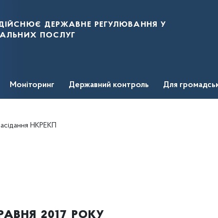
дійснює державне регулювання у
нальних послуг
Моніторинг
Державний контроль
Для громадсь
 засідання НКРЕКП
равня 2017 року