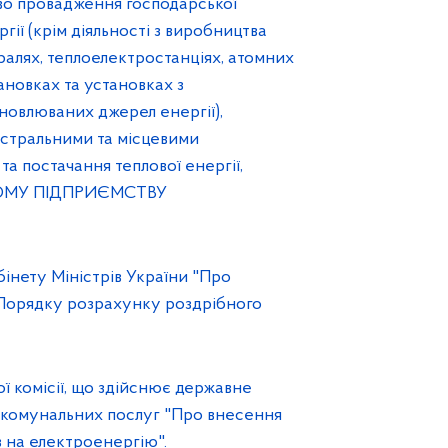
во провадження господарської
гії (крім діяльності з виробництва
ралях, теплоелектростанціях, атомних
ановках та установках з
овлюваних джерел енергії),
істральними та місцевими
а постачання теплової енергії,
ОМУ ПІДПРИЄМСТВУ
інету Міністрів України "Про
, Порядку розрахунку роздрібного
ї комісії, що здійснює державне
 комунальних послуг "Про внесення
 на електроенергію".