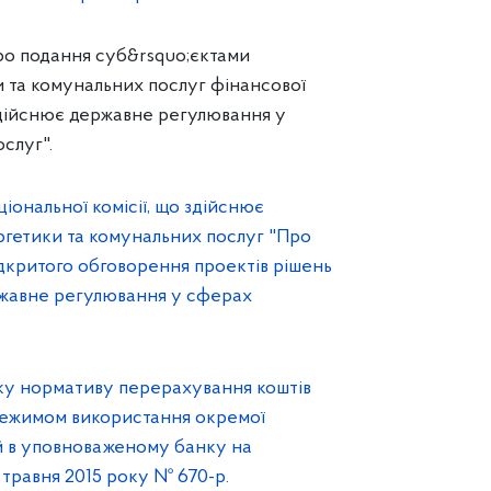
о подання суб&rsquo;єктами
 та комунальних послуг фінансової
о здійснює державне регулювання у
слуг".
ональної комісії, що здійснює
гетики та комунальних послуг "Про
дкритого обговорення проектів рішень
ержавне регулювання у сферах
оку нормативу перерахування коштів
 режимом використання окремої
й в уповноваженому банку на
травня 2015 року № 670-р.