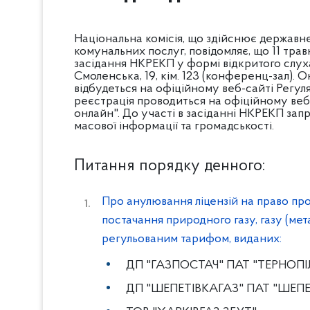
Національна комісія, що здійснює державн
комунальних послуг, повідомляє, що 11 трав
засідання НКРЕКП у формі відкритого слухан
Смоленська, 19, кім. 123 (конференц-зал).
відбудеться на офіційному веб-сайті Регул
реєстрація проводиться на офіційному веб-
онлайн". До участі в засіданні НКРЕКП за
масової інформації та громадськості.
Питання порядку денного:
Про анулювання ліцензій на право про
постачання природного газу, газу (мет
регульованим тарифом, виданих:
ДП "ГАЗПОСТАЧ" ПАТ "ТЕРНОПІ
ДП "ШЕПЕТІВКАГАЗ" ПАТ "ШЕПЕ