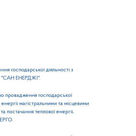
ння господарської діяльності з
В "САН ЕНЕРДЖІ".
во провадження господарської
ї енергії магістральними та місцевими
а постачання теплової енергії,
ЕРГО.