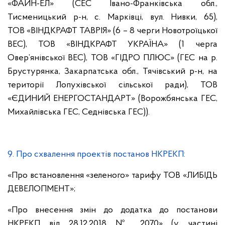
«ФАЙН-ЕЛ» (СЕС
Івано-Франківська обл.,
Тисменицький р-н, с. Марківці, вул. Нивки, 65),
ТОВ «ВІНДКРАФТ ТАВРІЯ» (6 – 8 черги Новотроїцької
ВЕС), ТОВ «ВІНДКРАФТ УКРАЇНА» (1 черга
Овер’янівської ВЕС), ТОВ «ГІДРО ПЛЮС» (ГЕС на р.
Брустурянка, Закарпатська обл., Тячівський р-н, на
території Лопухівської сільської ради), ТОВ
«ЄДИНИЙ ЕНЕРГОСТАНДАРТ» (Ворожбянська ГЕС,
Михайлівська ГЕС, Седнівська ГЕС)).
9. Про схвалення проектів постанов НКРЕКП:
«Про встановлення «зеленого» тарифу ТОВ «ЛИБІДЬ
ДЕВЕЛОПМЕНТ»;
«Про внесення змін до додатка до постанови
НКРЕКП від 28.12.2018 № 2070» (у частині