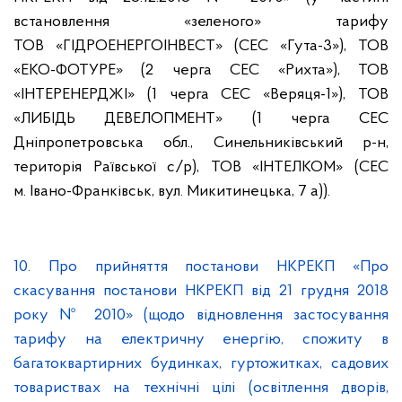
встановлення «зеленого» тарифу
ТОВ «ГІДРОЕНЕРГОІНВЕСТ» (СЕС «Гута-3»), ТОВ
«ЕКО-ФОТУРЕ» (2 черга СЕС «Рихта»), ТОВ
«ІНТЕРЕНЕРДЖІ» (1 черга СЕС «Веряця-1»), ТОВ
«ЛИБІДЬ ДЕВЕЛОПМЕНТ» (1 черга СЕС
Дніпропетровська обл., Синельниківський р-н,
територія Раївської с/р), ТОВ «ІНТЕЛКОМ» (СЕС
м. Івано-Франківськ, вул. Микитинецька, 7 а)).
10. Про прийняття постанови НКРЕКП «Про
скасування постанови НКРЕКП від 21 грудня 2018
року № 2010» (щодо відновлення застосування
тарифу на електричну енергію, спожиту в
багатоквартирних будинках, гуртожитках, садових
товариствах на технічні цілі (освітлення дворів,