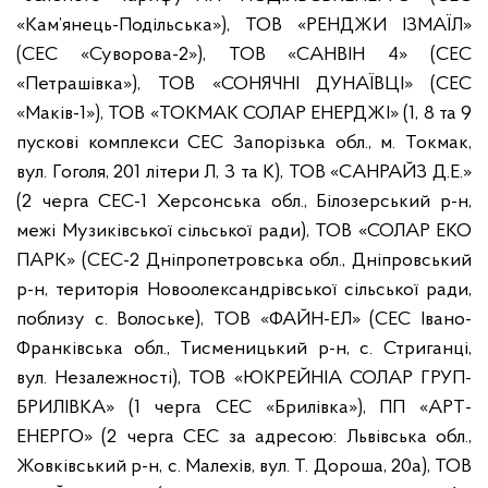
«Кам’янець-Подільська»), ТОВ «РЕНДЖИ ІЗМАЇЛ»
(СЕС «Суворова-2»), ТОВ «САНВІН 4» (СЕС
«Петрашівка»), ТОВ «СОНЯЧНІ ДУНАЇВЦІ» (СЕС
«Маків-1»), ТОВ «ТОКМАК СОЛАР ЕНЕРДЖІ» (1, 8 та 9
пускові комплекси СЕС Запорізька обл., м. Токмак,
вул. Гоголя, 201 літери Л, З та К), ТОВ «САНРАЙЗ Д.Е.»
(2 черга СЕС-1 Херсонська обл., Білозерський р-н,
межі Музиківської сільської ради), ТОВ «СОЛАР ЕКО
ПАРК» (СЕС-2 Дніпропетровська обл., Дніпровський
р-н, територія Новоолександрівської сільської ради,
поблизу с. Волоське), ТОВ «ФАЙН-ЕЛ» (СЕС Івано-
Франківська обл., Тисменицький р-н, с. Стриганці,
вул. Незалежності), ТОВ «ЮКРЕЙНІА СОЛАР ГРУП-
БРИЛІВКА» (1 черга СЕС «Брилівка»), ПП «АРТ-
ЕНЕРГО» (2 черга СЕС за адресою: Львівська обл.,
Жовківський р-н, с. Малехів, вул. Т. Дороша, 20а), ТОВ