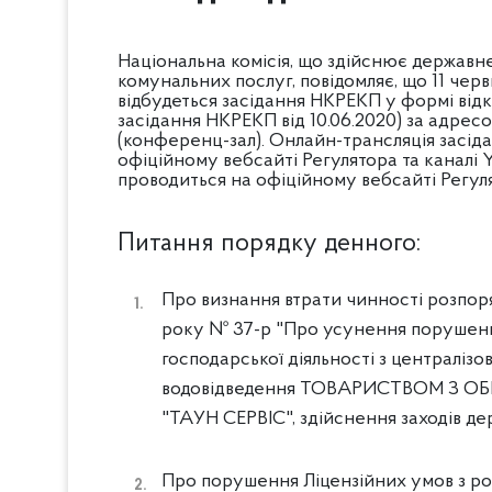
Національна комісія, що здійснює державн
комунальних послуг, повідомляє, що 11 черв
відбудеться засідання НКРЕКП у формі від
засідання НКРЕКП від 10.06.2020) за адресою:
(конференц-зал). Онлайн-трансляція засід
офіційному вебсайті Регулятора та каналі
проводиться на офіційному вебсайті Регулят
Питання порядку денного:
Про визнання втрати чинності розпор
року № 37-р "Про усунення порушень
господарської діяльності з централізо
водовідведення ТОВАРИСТВОМ З 
"ТАУН СЕРВІС", здійснення заходів д
Про порушення Ліцензійних умов з ро