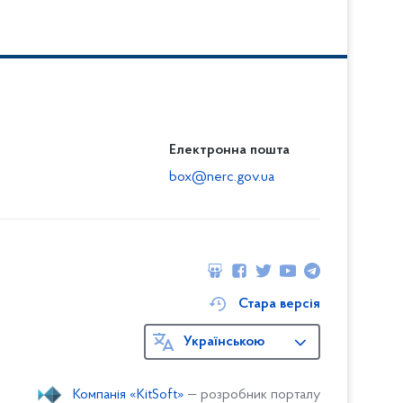
Електронна пошта
box@nerc.gov.ua
Стара версія
Українською
Компанія «KitSoft»
— розробник порталу