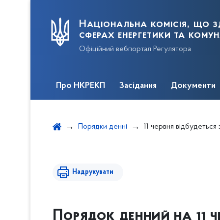
Національна комісія, що з
сферах енергетики та кому
Офіційний вебпортал Регулятора
Про НКРЕКП
Засідання
Документи
Порядки денні
11 червня відбудеться засідання НКРЕКП (про
Надрукувати
Порядок денний на 11 ч