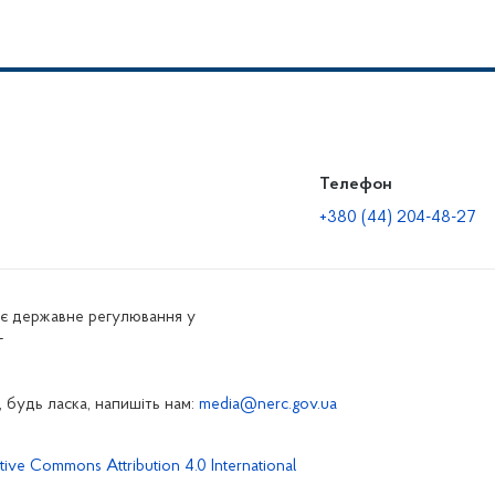
Телефон
+380 (44) 204-48-27
нює державне регулювання у
г
 будь ласка, напишіть нам:
media@nerc.gov.ua
tive Commons Attribution 4.0 International