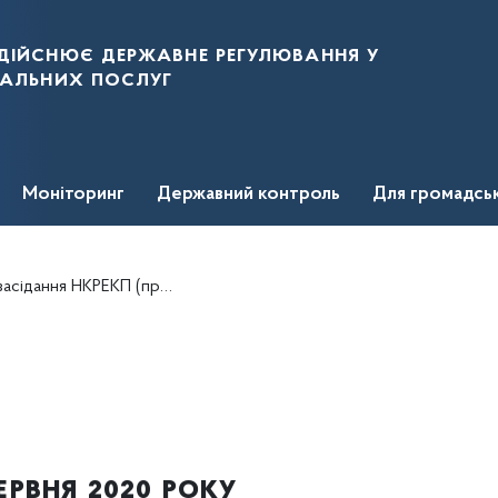
дійснює державне регулювання у
нальних послуг
Моніторинг
Державний контроль
Для громадсь
довження засідання НКРЕКП від 10.06.2020)
ервня 2020 року