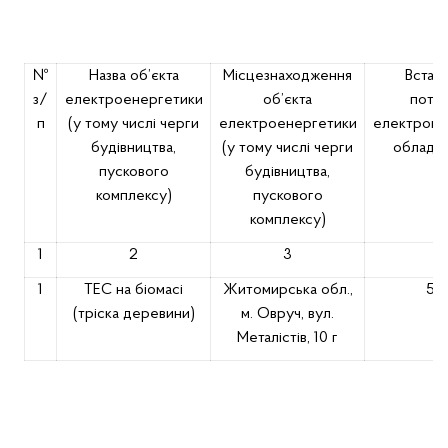
№
Назва об’єкта
Місцезнаходження
Встан
з/
електроенергетики
об’єкта
потуж
п
(у тому числі черги
електроенергетики
електроге
будівництва,
(у тому числі черги
обладна
пускового
будівництва,
комплексу)
пускового
комплексу)
1
2
3
1
ТЕС на біомасі
Житомирська обл.,
589
(тріска деревини)
м. Овруч, вул.
Металістів, 10 г