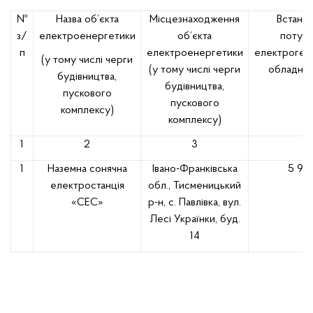
№
Назва об’єкта
Місцезнаходження
Встано
з/
електроенергетики
об’єкта
потужн
п
електроенергетики
електроген
(у тому числі черги
(у тому числі черги
обладнан
будівництва,
будівництва,
пускового
пускового
комплексу)
комплексу)
1
2
3
4
1
Наземна сонячна
Івано-Франківська
5 912
електростанція
обл., Тисменицький
«СЕС»
р-н,
с. Павлівка,
вул.
Лесі Українки,
буд.
14