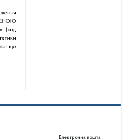
дження
ЕЖЕНОЮ
 (код
гетики
сії, що
Електронна пошта