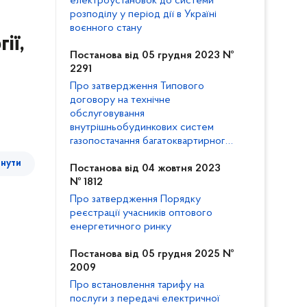
електроустановок до системи
розподілу у період дії в Україні
воєнного стану
ії,
Постанова від 05 грудня 2023 №
2291
Про затвердження Типового
договору на технічне
обслуговування
внутрішньобудинкових систем
газопостачання багатоквартирного
будинку та внесення змін до
тнути
Кодексу газорозподільних систем
Постанова від 04 жовтня 2023
№ 1812
Про затвердження Порядку
реєстрації учасників оптового
енергетичного ринку
Постанова від 05 грудня 2025 №
2009
Про встановлення тарифу на
послуги з передачі електричної