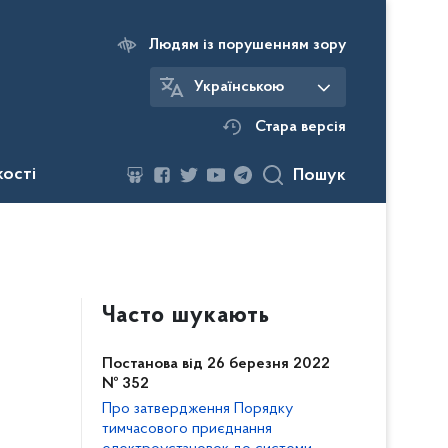
Людям із порушенням зору
Українською
Стара версія
кості
Пошук
Часто шукають
Постанова від 26 березня 2022
№ 352
Про затвердження Порядку
тимчасового приєднання