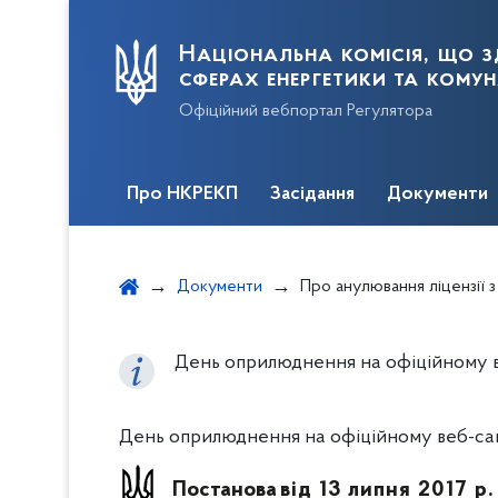
Національна комісія, що з
сферах енергетики та кому
Офіційний вебпортал Регулятора
Про НКРЕКП
Засідання
Документи
Документи
Про анулювання ліцензії з виробництва електричної енерг
День оприлюднення на офіційному веб
День оприлюднення на офіційному веб-сайті
Постанова
від 13 липня 2017 р