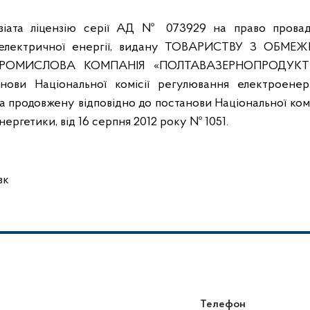
ензіата ліцензію серії АД № 073929 на право прова
ва електричної енергії, видану ТОВАРИСТВУ З ОБМ
ПРОМИСЛОВА КОМПАНІЯ «ПОЛТАВАЗЕРНОПРОДУКТ»
нови Національної комісії регулювання електроенер
а продовжену відповідно до постанови Національної комі
ргетики, від 16 серпня 2012 року № 1051.
вк
Телефон