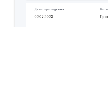
Дата оприлюднення
Вид 
02.09.2020
Проє
Назва проєкту рішення
Про внесення змін до постанови Націонал
енергетики та комунальних послуг, від 16
Прикріплені файли
Дата оприлюднення
Вид 
09.07.2020
Проє
Назва проєкту рішення
Про внесення змін до постанови Націонал