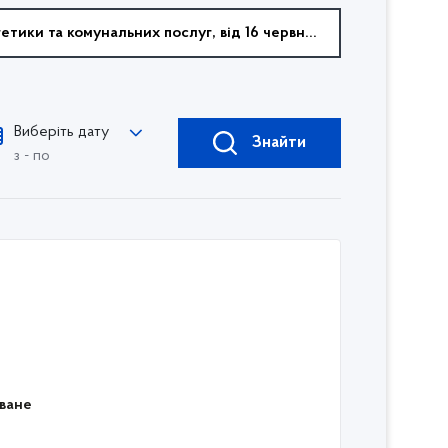
Виберіть дату
Знайти
з - по
оване