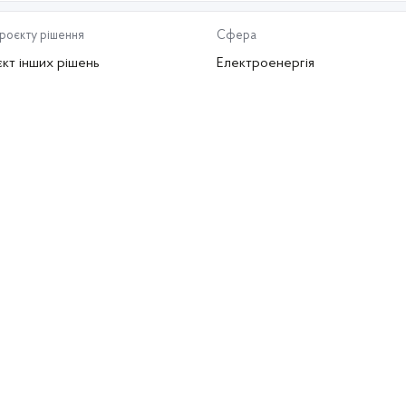
проєкту рішення
Сфера
кт інших рішень
Електроенергія
ьної комісії, що здійснює державне регулювання у сферах
 червня 2016 року № 1141
проєкту рішення
Сфера
кт інших рішень
Електроенергія
ьної комісії, що здійснює державне регулювання у сферах