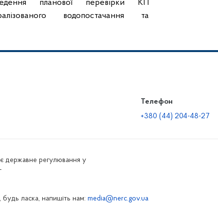
едення планової перевірки КП
лізованого водопостачання та
Телефон
+380 (44) 204-48-27
нює державне регулювання у
г
 будь ласка, напишіть нам:
media@nerc.gov.ua