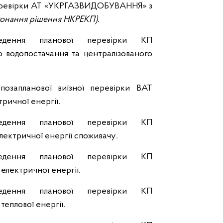
 перевірки АТ «УКРГАЗВИДОБУВАННЯ» з
конання рішення НКРЕКП).
дення планової перевірки КП
о водопостачання та централізованого
позапланової виїзної перевірки ВАТ
ричної енергії
.
дення планової перевірки КП
ектричної енергії споживачу
.
дення планової перевірки КП
лектричної енергії
.
дення планової перевірки КП
еплової енергії
.