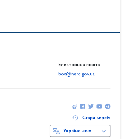
Електронна пошта
box@nerc.gov.ua
Стара версія
Українською