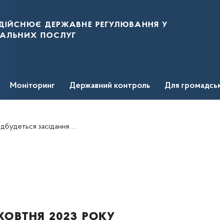
дійснює державне регулювання у
нальних послуг
Моніторинг
Державний контроль
Для громадсь
удеться засідання НКРЕКП
жовтня 2023 року